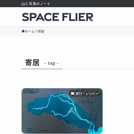
山と写真のノート
ホーム
寄居
寄居
– tag –
旅行・レジャー