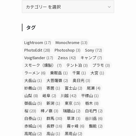
タグ
Lightroom
(17)
Monochrome
(13)
PhotoEdit
(28)
Photoshop
(3)
Sony
(72)
Voigtlander
(17)
Zeiss
(42)
キャンプ
(7)
スモーク（燻製）
(7)
テント泊
(3)
プラモ
(3)
ラーメン
(6)
乗鞍岳
(1)
千葉
(1)
大宮
(1)
大岳山
(1)
大菩薩嶺
(2)
奥日光
(3)
妙義山
(3)
寄居
(1)
富士山
(2)
尾瀬
(4)
山梨
(8)
岐阜
(2)
川越
(42)
平標山
(1)
御岳山
(5)
新潟
(1)
東京
(15)
栃木
(8)
桜
(23)
棒ノ嶺
(3)
瑞牆山
(2)
白毛門
(2)
白泰山
(1)
群馬
(30)
草津
(3)
谷川岳
(6)
赤城山
(4)
長野
(16)
霧ヶ峰
(6)
飯能
(2)
高尾山
(2)
高山
(1)
黒斑山
(2)