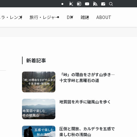
メラ・レンズ
旅行・レジャー
DIY
雑記
ABOUT
新着記事
「峠」の理由をさがす山歩き―
十文字峠と黒曜石の道
地質図を片手に破風山を歩く
圧倒と開放、カルデラを五感で
楽しむ秋の浅間山