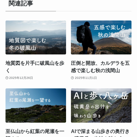
関連記事
地質図を片手に破風山を歩
圧倒と開放、カルデラを五
く
感で楽しむ秋の浅間山
2025年12月26日
2025年11月1日
至仏山から紅葉の尾瀬を一
AIで深まる山歩きの奥行き