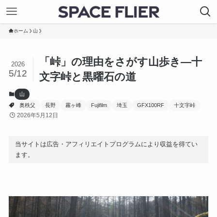
ホーム
山
「峠」の理由をさがす山歩き―十
2026
5/12
文字峠と黒曜石の道
山
奥秩父
長野
霧ヶ峰
Fujifilm
埼玉
GFX100RF
十文字峠
2026年5月12日
当サイトは広告・アフィリエイトプログラムにより収益を得てい
ます。