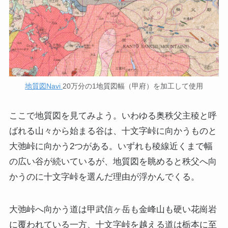
地質図Navi
20万分の1地質図幅（甲府）を加工して使用
ここで地質図を見てみよう。いわゆる奥秩父主稜と呼
ばれる山々から始まる谷は、十文字峠に向かうものと
大弛峠に向かう2つがある。いずれも稜線近くまで幅
の広い谷が続いているが、地質図を眺めると秩父へ向
かうのに十文字峠を選んだ理由が浮かんでくる。
大弛峠へ向かう道は甲武信ヶ岳も金峰山も硬い花崗岩
に覆われている一方、十文字峠を越える道は栃本に至