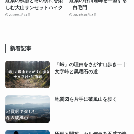
紅葉の残照と冬の訪れを楽
紅葉の谷川連峰を一望する
しむ大山サンセットハイク
─白毛門
2025年1月11日
2024年10月15日
新着記事
「峠」の理由をさがす山歩き―十
文字峠と黒曜石の道
地質図を片手に破風山を歩く
圧倒と開放、カルデラを五感で楽