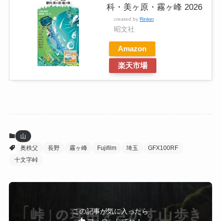
科・美ヶ原・霧ヶ峰 2026
created by
Rinker
昭文社
Amazon
楽天市場
山
奥秩父
長野
霧ヶ峰
Fujifilm
埼玉
GFX100RF
十文字峠
この記事が気に入ったら