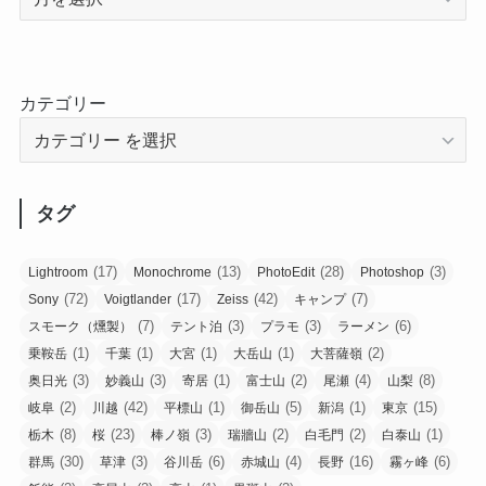
カテゴリー
タグ
(17)
(13)
(28)
(3)
Lightroom
Monochrome
PhotoEdit
Photoshop
(72)
(17)
(42)
(7)
Sony
Voigtlander
Zeiss
キャンプ
(7)
(3)
(3)
(6)
スモーク（燻製）
テント泊
プラモ
ラーメン
(1)
(1)
(1)
(1)
(2)
乗鞍岳
千葉
大宮
大岳山
大菩薩嶺
(3)
(3)
(1)
(2)
(4)
(8)
奥日光
妙義山
寄居
富士山
尾瀬
山梨
(2)
(42)
(1)
(5)
(1)
(15)
岐阜
川越
平標山
御岳山
新潟
東京
(8)
(23)
(3)
(2)
(2)
(1)
栃木
桜
棒ノ嶺
瑞牆山
白毛門
白泰山
(30)
(3)
(6)
(4)
(16)
(6)
群馬
草津
谷川岳
赤城山
長野
霧ヶ峰