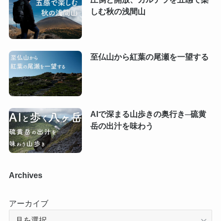
しむ秋の浅間山
至仏山から紅葉の尾瀬を一望する
AIで深まる山歩きの奥行き─硫黄
岳の出汁を味わう
Archives
アーカイブ