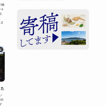
で純
ント
と
く
ンズ
品
した
い
前の
マ