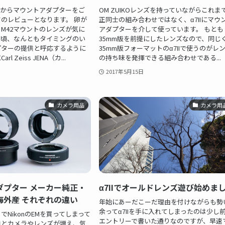
んからマウントアダプターをご
OM ZUIKOレンズを持っていながらこれま
のレビューとなります。 卵が
正同士の組み合わせではなく、α7IIにマウ
M42マウントのレンズが気に
アダプターを介して使っています。 もとも
の頃、なんともタイミングのい
35mm版を前提にしたレンズなので、同じ
プターの提供と呼応するように
35mm版フォーマットのα7IIで使うのがレ
l Zeiss JENA（カ...
の持ち味を発揮できる組み合わせである...
2017年5月15日
カメラ用品
カメラ用
ダプター メーカー純正・
α7IIでオールドレンズ遊び始めま
海外産 それぞれの違い
年始にあーだこーだ理由を付けながらも勢
余ってα7IIを手に入れてしまったのは少し
でNikonのEMを買ってしまって
エントリーで書いた通りなのですが、早速
コとカメラやレンズが増え、気