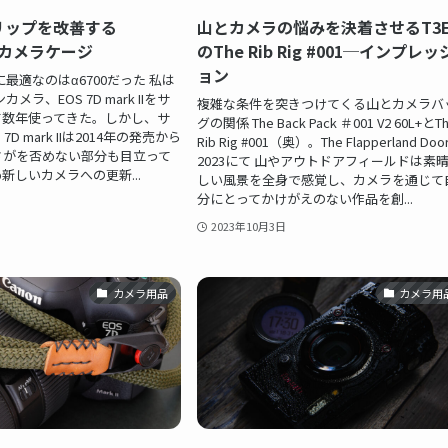
グリップを改善する
山とカメラの悩みを決着させるT3E
gのカメラケージ
のThe Rib Rig #001─インプレッ
ョン
ブに最適なのはα6700だった 私は
カメラ、EOS 7D mark IIをサ
複雑な条件を突きつけてくる山とカメラバ
て数年使ってきた。しかし、サ
グの関係 The Back Pack ＃001 V2 60L+とT
7D mark IIは2014年の発売から
Rib Rig #001（奥）。The Flapperland Doo
さがを否めない部分も目立って
2023にて 山やアウトドアフィールドは素
新しいカメラへの更新...
しい風景を全身で感覚し、カメラを通じて
分にとってかけがえのない作品を創...
2023年10月3日
カメラ用品
カメラ用