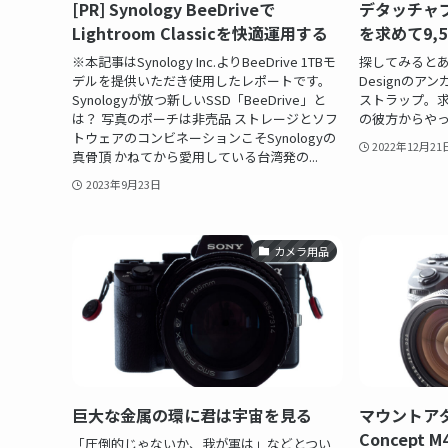
[PR] Synology BeeDriveで
デタッチャ
Lightroom Classicを快適運用する
を求めて9,5
※本記事はSynology Inc.よりBeeDrive 1TBモ
探してみるとあ
デルを提供いただき使用したレポートです。
Designの
Synologyが放つ新しいSSD「BeeDrive」と
ストラップ。求
は？ 写真のポーチは非売品 ストレージとソフ
の彼方からや
トウェアのコンビネーションこそSynologyの
2022年12月21
真骨頂 かねてから愛用している台湾発の...
2023年9月23日
カメラ用品
巨大な金属の環に君は宇宙を見る
マウントアダ
Concept M
「圧倒的じゃないか、我が軍は」などとつい