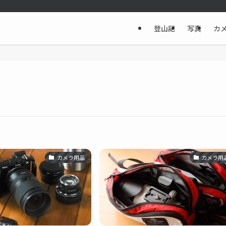
登山記
写真
カ
カメラ用品
カメラ用