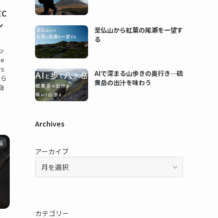
C
シ
至仏山から紅葉の尾瀬を一望す
る
ッ
he
rs
AIで深まる山歩きの奥行き─硫
晴ら
黄岳の出汁を味わう
自
Archives
品
アーカイブ
カテゴリー