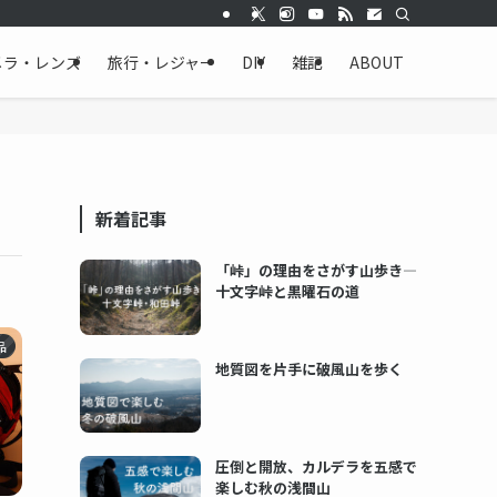
メラ・レンズ
旅行・レジャー
DIY
雑記
ABOUT
新着記事
「峠」の理由をさがす山歩き―
十文字峠と黒曜石の道
品
地質図を片手に破風山を歩く
圧倒と開放、カルデラを五感で
楽しむ秋の浅間山