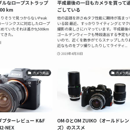
ブルなロープストラップ
平成最後の一日もカメラを買って
00 km
ごしている
りそうで見つからないPeak
他の追随を許さぬタフ性能に期待が高まっ
アンカーリンクスに対応したロープ
いる図 最近、すっかりライティングとマク
めていたそれは遙か9,500km
撮影の楽しさにハマっています。平成最後
ってきた。
ゴールデンウィークも特段遠出する予定も
いので、近くを散歩がてらスナップしたり
日
近なものをブツ撮りしたりしてライティ...
2019年4月30日
カメラ用品
カメラ用
プターレビュー K&F
OM-DとOM ZUIKO（オールドレン
42-NEX
ズ）のススメ