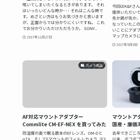
呟いてしまいたくなるときがあります。 それ
今回はK&Fさ
はいったいどんな時か･･･ それはこんな時で
提供いただいて
す。めざとい方はもうお気づきかと思います
先か鶏が先か、
が、正面からでは分かりにくいですね。 これ
なっていたこ
でお分かりいただけただろうか。 SONY...
いことにアダ
マップカメラにCar
2017年11月27日
2017年9月9日
カメラ用品
AF対応マウントアダプター
マウントア
Commlite CM-EF-NEX を買ってみた
国産・廉価
防湿庫の奥で眠る数本のEFレンズ。OM-Dと
去年できごころ
α7 II、そしてFマウントのフィルムカメラ（F3
以来、ボコボ