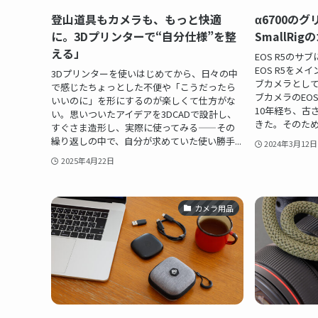
登山道具もカメラも、もっと快適
α6700の
に。3Dプリンターで“自分仕様”を整
SmallRi
える」
EOS R5のサ
EOS R5をメイン
3Dプリンターを使いはじめてから、日々の中
ブカメラとし
で感じたちょっとした不便や「こうだったら
ブカメラのEOS 
いいのに」を形にするのが楽しくて仕方がな
10年経ち、古
い。思いついたアイデアを3DCADで設計し、
きた。そのため
すぐさま造形し、実際に使ってみる——その
繰り返しの中で、自分が求めていた使い勝手...
2024年3月12日
2025年4月22日
カメラ用品