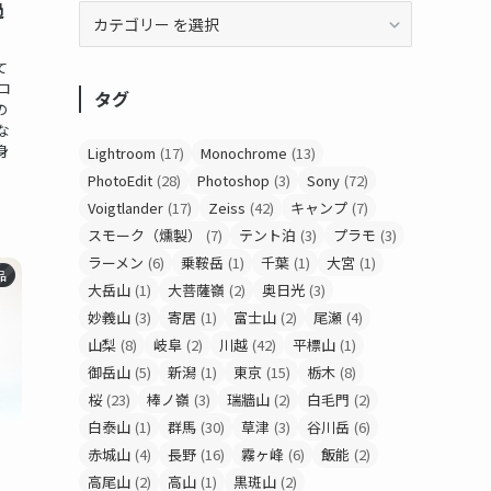
過
て
ロ
タグ
の
な
身
Lightroom
(17)
Monochrome
(13)
PhotoEdit
(28)
Photoshop
(3)
Sony
(72)
Voigtlander
(17)
Zeiss
(42)
キャンプ
(7)
スモーク（燻製）
(7)
テント泊
(3)
プラモ
(3)
ラーメン
(6)
乗鞍岳
(1)
千葉
(1)
大宮
(1)
品
大岳山
(1)
大菩薩嶺
(2)
奥日光
(3)
妙義山
(3)
寄居
(1)
富士山
(2)
尾瀬
(4)
山梨
(8)
岐阜
(2)
川越
(42)
平標山
(1)
御岳山
(5)
新潟
(1)
東京
(15)
栃木
(8)
桜
(23)
棒ノ嶺
(3)
瑞牆山
(2)
白毛門
(2)
白泰山
(1)
群馬
(30)
草津
(3)
谷川岳
(6)
赤城山
(4)
長野
(16)
霧ヶ峰
(6)
飯能
(2)
高尾山
(2)
高山
(1)
黒斑山
(2)