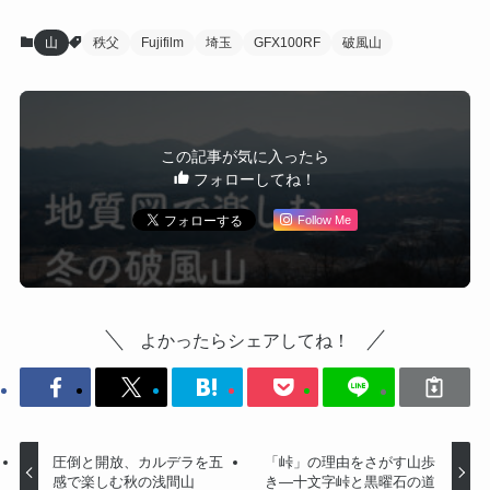
山
秩父
Fujifilm
埼玉
GFX100RF
破風山
この記事が気に入ったら
フォローしてね！
Follow Me
よかったらシェアしてね！
圧倒と開放、カルデラを五
「峠」の理由をさがす山歩
感で楽しむ秋の浅間山
き―十文字峠と黒曜石の道