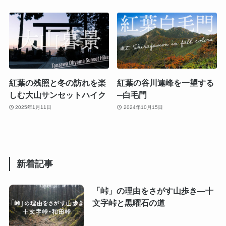
紅葉の残照と冬の訪れを楽
紅葉の谷川連峰を一望する
しむ大山サンセットハイク
─白毛門
2025年1月11日
2024年10月15日
新着記事
「峠」の理由をさがす山歩き―十
文字峠と黒曜石の道