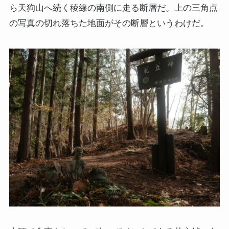
ら天狗山へ続く稜線の南側に走る断層だ。上の三角点
の写真の切れ落ちた地面がその断層というわけだ。