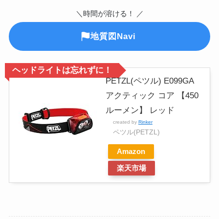
＼時間が溶ける！ ／
地質図Navi
ヘッドライトは忘れずに！
PETZL(ペツル) E099GA
アクティック コア 【450
ルーメン】 レッド
created by
Rinker
ペツル(PETZL)
Amazon
楽天市場