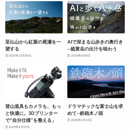
至仏山から紅葉の尾瀬を一
AIで深まる山歩きの奥行き
望する
─硫黄岳の出汁を味わう
2025年10月30日
2025年9月9日
登山道具もカメラも、もっ
ドラマチックな富士山を求
と快適に。3Dプリンター
めて─鉄砲木ノ頭
で“自分仕様”を整える」
2025年1月14日
2025年4月22日