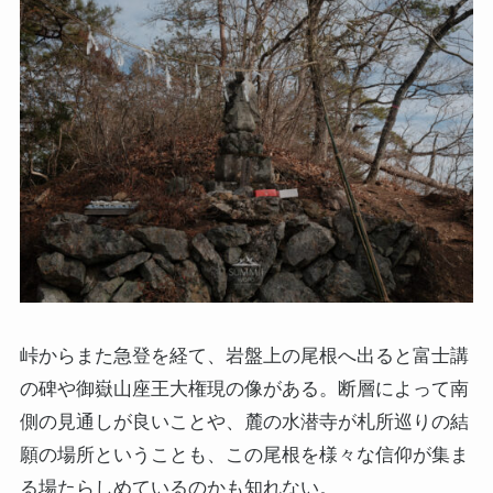
峠からまた急登を経て、岩盤上の尾根へ出ると富士講
の碑や御嶽山座王大権現の像がある。断層によって南
側の見通しが良いことや、麓の水潜寺が札所巡りの結
願の場所ということも、この尾根を様々な信仰が集ま
る場たらしめているのかも知れない。