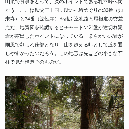
山頂で食事をとって、次のポイントである札立峠へ向
かう。ここは秩父三十四ヶ所の札所めぐりの33番（如
来寺）と34番（法性寺）を結ぶ巡礼路と尾根道の交差
点だ。地質図を確認するとチャートの岩盤が途切れ泥
岩が露出したポイントになっている。柔らかい泥岩が
雨風で削られ鞍部となり、山を越える峠として道を通
しやすかったのだろう。この地形は先ほどの小さな石
柱で見た構造そのものだ。