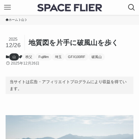
ホーム
山
2025
地質図を片手に破風山を歩く
12/26
山
秩父
Fujifilm
埼玉
GFX100RF
破風山
2025年12月26日
当サイトは広告・アフィリエイトプログラムにより収益を得てい
ます。