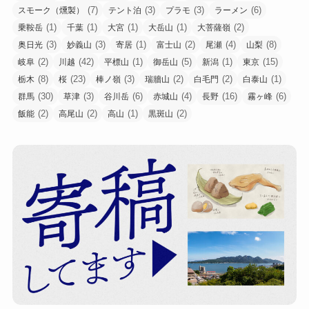
(7)
(3)
(3)
(6)
スモーク（燻製）
テント泊
プラモ
ラーメン
(1)
(1)
(1)
(1)
(2)
乗鞍岳
千葉
大宮
大岳山
大菩薩嶺
(3)
(3)
(1)
(2)
(4)
(8)
奥日光
妙義山
寄居
富士山
尾瀬
山梨
(2)
(42)
(1)
(5)
(1)
(15)
岐阜
川越
平標山
御岳山
新潟
東京
(8)
(23)
(3)
(2)
(2)
(1)
栃木
桜
棒ノ嶺
瑞牆山
白毛門
白泰山
(30)
(3)
(6)
(4)
(16)
(6)
群馬
草津
谷川岳
赤城山
長野
霧ヶ峰
(2)
(2)
(1)
(2)
飯能
高尾山
高山
黒斑山