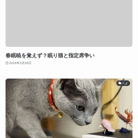
春眠暁を覚えず？眠り猫と指定席争い
2016年3月26日
たま