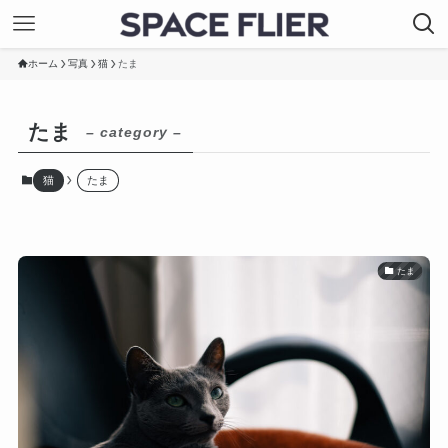
ホーム
写真
猫
たま
たま
– category –
猫
たま
たま