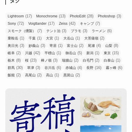
タグ
(17)
(13)
(28)
(3)
Lightroom
Monochrome
PhotoEdit
Photoshop
(72)
(17)
(42)
(7)
Sony
Voigtlander
Zeiss
キャンプ
(7)
(3)
(3)
(6)
スモーク（燻製）
テント泊
プラモ
ラーメン
(1)
(1)
(1)
(1)
(2)
乗鞍岳
千葉
大宮
大岳山
大菩薩嶺
(3)
(3)
(1)
(2)
(4)
(8)
奥日光
妙義山
寄居
富士山
尾瀬
山梨
(2)
(42)
(1)
(5)
(1)
(15)
岐阜
川越
平標山
御岳山
新潟
東京
(8)
(23)
(3)
(2)
(2)
(1)
栃木
桜
棒ノ嶺
瑞牆山
白毛門
白泰山
(30)
(3)
(6)
(4)
(16)
(6)
群馬
草津
谷川岳
赤城山
長野
霧ヶ峰
(2)
(2)
(1)
(2)
飯能
高尾山
高山
黒斑山