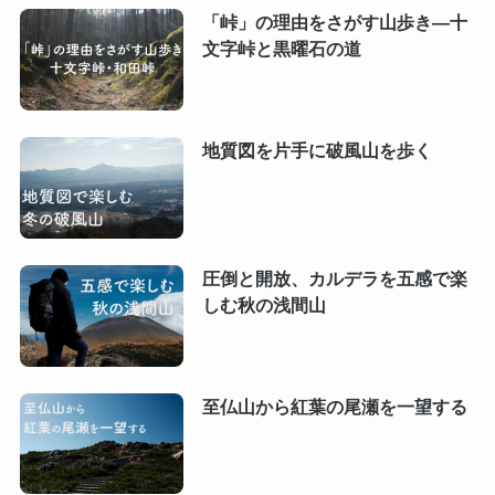
「峠」の理由をさがす山歩き―十
文字峠と黒曜石の道
地質図を片手に破風山を歩く
圧倒と開放、カルデラを五感で楽
しむ秋の浅間山
至仏山から紅葉の尾瀬を一望する