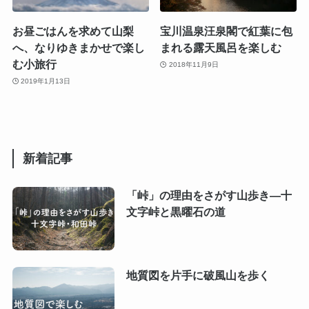
お昼ごはんを求めて山梨
宝川温泉汪泉閣で紅葉に包
へ、なりゆきまかせで楽し
まれる露天風呂を楽しむ
む小旅行
2018年11月9日
2019年1月13日
新着記事
「峠」の理由をさがす山歩き―十
文字峠と黒曜石の道
地質図を片手に破風山を歩く