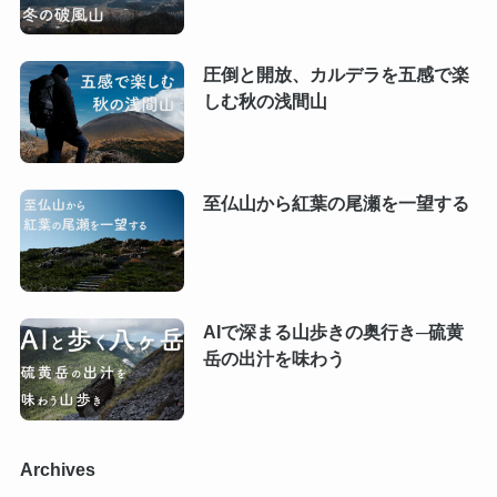
圧倒と開放、カルデラを五感で楽
しむ秋の浅間山
至仏山から紅葉の尾瀬を一望する
AIで深まる山歩きの奥行き─硫黄
岳の出汁を味わう
Archives