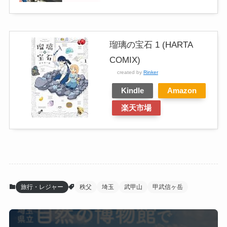
瑠璃の宝石 1 (HARTA
COMIX)
created by
Rinker
Kindle
Amazon
楽天市場
旅行・レジャー
秩父
埼玉
武甲山
甲武信ヶ岳