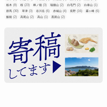
(8)
(23)
(3)
(2)
(2)
(1)
栃木
桜
棒ノ嶺
瑞牆山
白毛門
白泰山
(30)
(3)
(6)
(4)
(16)
(6)
群馬
草津
谷川岳
赤城山
長野
霧ヶ峰
(2)
(2)
(1)
(2)
飯能
高尾山
高山
黒斑山