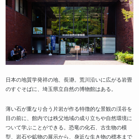
日本の地質学発祥の地、長瀞。荒川沿いに広がる岩畳
のすぐそばに、埼玉県立自然の博物館はある。
薄い石が重なり合う片岩が作る特徴的な景観の渓谷を
目の前に、館内では秩父地域の成り立ちや自然環境に
ついて学ぶことができる。恐竜の化石、古生物の模
型、岩石や鉱物の展示から、身近な生き物の標本まで