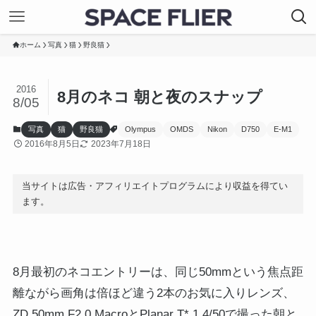
ホーム
写真
猫
野良猫
2016
8月のネコ 朝と夜のスナップ
8/05
写真
猫
野良猫
Olympus
OMDS
Nikon
D750
E-M1
2016年8月5日
2023年7月18日
当サイトは広告・アフィリエイトプログラムにより収益を得てい
ます。
8月最初のネコエントリーは、同じ50mmという焦点距
離ながら画角は倍ほど違う2本のお気に入りレンズ、
ZD 50mm F2.0 MacroとPlanar T* 1.4/50で撮った朝と