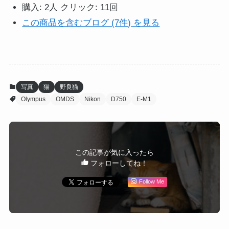
購入
: 2人
クリック
: 11回
この商品を含むブログ (7件) を見る
写真
猫
野良猫
Olympus
OMDS
Nikon
D750
E-M1
この記事が気に入ったら
フォローしてね！
Follow Me