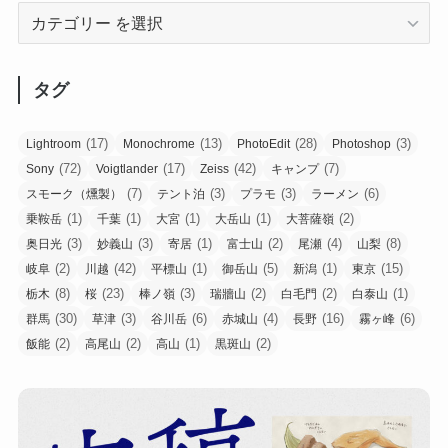
タグ
(17)
(13)
(28)
(3)
Lightroom
Monochrome
PhotoEdit
Photoshop
(72)
(17)
(42)
(7)
Sony
Voigtlander
Zeiss
キャンプ
(7)
(3)
(3)
(6)
スモーク（燻製）
テント泊
プラモ
ラーメン
(1)
(1)
(1)
(1)
(2)
乗鞍岳
千葉
大宮
大岳山
大菩薩嶺
(3)
(3)
(1)
(2)
(4)
(8)
奥日光
妙義山
寄居
富士山
尾瀬
山梨
(2)
(42)
(1)
(5)
(1)
(15)
岐阜
川越
平標山
御岳山
新潟
東京
(8)
(23)
(3)
(2)
(2)
(1)
栃木
桜
棒ノ嶺
瑞牆山
白毛門
白泰山
(30)
(3)
(6)
(4)
(16)
(6)
群馬
草津
谷川岳
赤城山
長野
霧ヶ峰
(2)
(2)
(1)
(2)
飯能
高尾山
高山
黒斑山