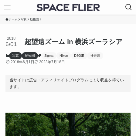
ホーム
写真
動物園
2018
超望遠ズーム in 横浜ズーラシア
6/01
写真
動物園
Sigma
Nikon
D800E
神奈川
2018年6月1日
2023年7月18日
当サイトは広告・アフィリエイトプログラムにより収益を得てい
ます。