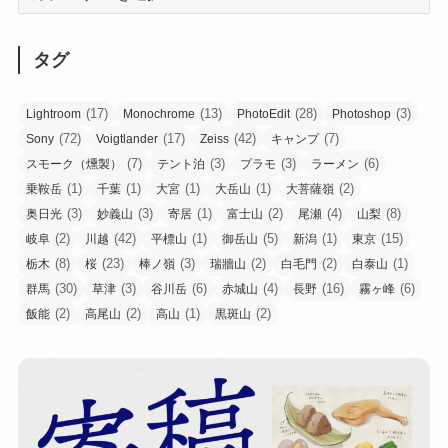
タグ
(17)
(13)
(28)
(3)
Lightroom
Monochrome
PhotoEdit
Photoshop
(72)
(17)
(42)
(7)
Sony
Voigtlander
Zeiss
キャンプ
(7)
(3)
(3)
(6)
スモーク（燻製）
テント泊
プラモ
ラーメン
(1)
(1)
(1)
(1)
(2)
乗鞍岳
千葉
大宮
大岳山
大菩薩嶺
(3)
(3)
(1)
(2)
(4)
(8)
奥日光
妙義山
寄居
富士山
尾瀬
山梨
(2)
(42)
(1)
(5)
(1)
(15)
岐阜
川越
平標山
御岳山
新潟
東京
(8)
(23)
(3)
(2)
(2)
(1)
栃木
桜
棒ノ嶺
瑞牆山
白毛門
白泰山
(30)
(3)
(6)
(4)
(16)
(6)
群馬
草津
谷川岳
赤城山
長野
霧ヶ峰
(2)
(2)
(1)
(2)
飯能
高尾山
高山
黒斑山