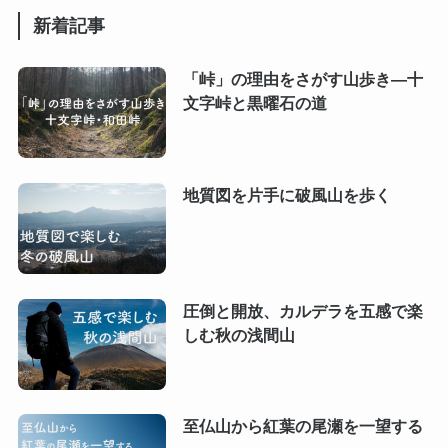
新着記事
「峠」の理由をさがす山歩き―十
文字峠と黒曜石の道
地質図を片手に破風山を歩く
圧倒と開放、カルデラを五感で楽
しむ秋の浅間山
至仏山から紅葉の尾瀬を一望する