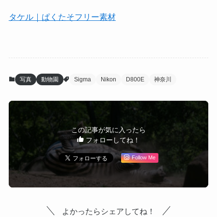
タケル｜ぱくたそフリー素材
写真
動物園
Sigma
Nikon
D800E
神奈川
この記事が気に入ったら
フォローしてね！
Follow Me
よかったらシェアしてね！