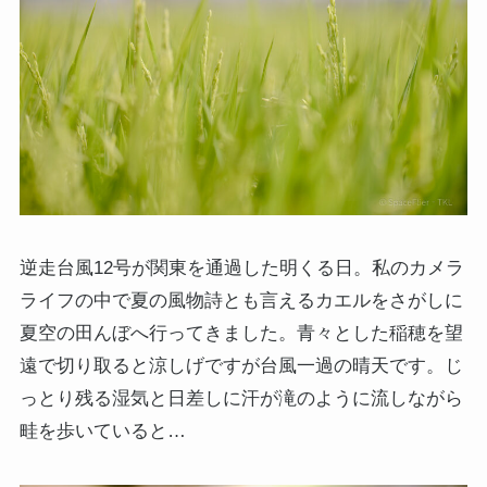
逆走台風12号が関東を通過した明くる日。私のカメラ
ライフの中で夏の風物詩とも言えるカエルをさがしに
夏空の田んぼへ行ってきました。青々とした稲穂を望
遠で切り取ると涼しげですが台風一過の晴天です。じ
っとり残る湿気と日差しに汗が滝のように流しながら
畦を歩いていると…