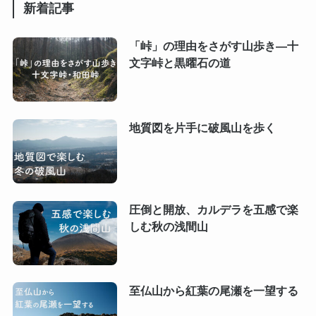
新着記事
「峠」の理由をさがす山歩き―十
文字峠と黒曜石の道
地質図を片手に破風山を歩く
圧倒と開放、カルデラを五感で楽
しむ秋の浅間山
至仏山から紅葉の尾瀬を一望する