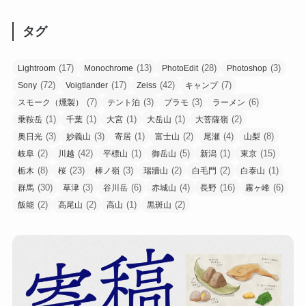
タグ
(17)
(13)
(28)
(3)
Lightroom
Monochrome
PhotoEdit
Photoshop
(72)
(17)
(42)
(7)
Sony
Voigtlander
Zeiss
キャンプ
(7)
(3)
(3)
(6)
スモーク（燻製）
テント泊
プラモ
ラーメン
(1)
(1)
(1)
(1)
(2)
乗鞍岳
千葉
大宮
大岳山
大菩薩嶺
(3)
(3)
(1)
(2)
(4)
(8)
奥日光
妙義山
寄居
富士山
尾瀬
山梨
(2)
(42)
(1)
(5)
(1)
(15)
岐阜
川越
平標山
御岳山
新潟
東京
(8)
(23)
(3)
(2)
(2)
(1)
栃木
桜
棒ノ嶺
瑞牆山
白毛門
白泰山
(30)
(3)
(6)
(4)
(16)
(6)
群馬
草津
谷川岳
赤城山
長野
霧ヶ峰
(2)
(2)
(1)
(2)
飯能
高尾山
高山
黒斑山