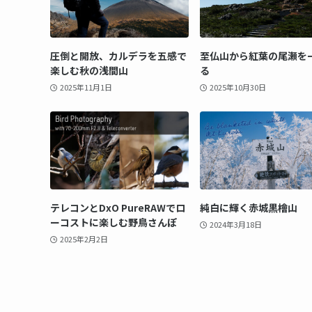
圧倒と開放、カルデラを五感で
至仏山から紅葉の尾瀬を
楽しむ秋の浅間山
る
2025年11月1日
2025年10月30日
テレコンとDxO PureRAWでロ
純白に輝く赤城黒檜山
ーコストに楽しむ野鳥さんぽ
2024年3月18日
2025年2月2日