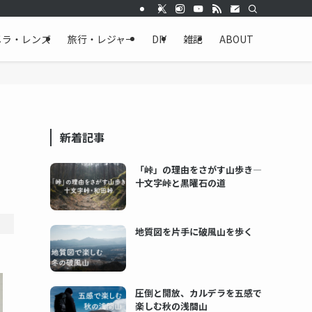
メラ・レンズ
旅行・レジャー
DIY
雑記
ABOUT
新着記事
「峠」の理由をさがす山歩き―
十文字峠と黒曜石の道
地質図を片手に破風山を歩く
圧倒と開放、カルデラを五感で
楽しむ秋の浅間山