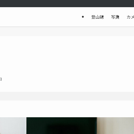
登山記
写真
カ
日