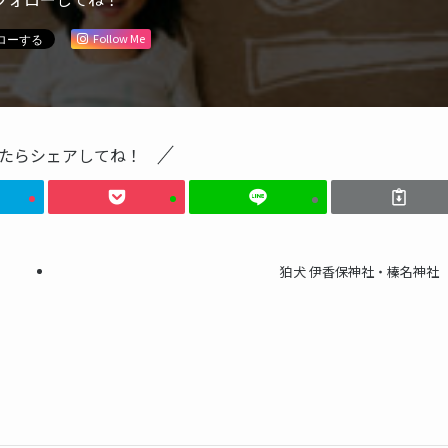
Follow Me
たらシェアしてね！
狛犬 伊香保神社・榛名神社