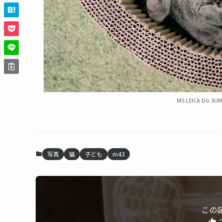
M5 LEICA DG SUM
写真
猫
子ども
m43
この