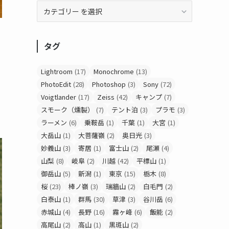
タグ
Lightroom
(17)
Monochrome
(13)
PhotoEdit
(28)
Photoshop
(3)
Sony
(72)
Voigtlander
(17)
Zeiss
(42)
キャンプ
(7)
スモーク（燻製）
(7)
テント泊
(3)
プラモ
(3)
ラーメン
(6)
乗鞍岳
(1)
千葉
(1)
大宮
(1)
大岳山
(1)
大菩薩嶺
(2)
奥日光
(3)
妙義山
(3)
寄居
(1)
富士山
(2)
尾瀬
(4)
山梨
(8)
岐阜
(2)
川越
(42)
平標山
(1)
御岳山
(5)
新潟
(1)
東京
(15)
栃木
(8)
桜
(23)
棒ノ嶺
(3)
瑞牆山
(2)
白毛門
(2)
白泰山
(1)
群馬
(30)
草津
(3)
谷川岳
(6)
赤城山
(4)
長野
(16)
霧ヶ峰
(6)
飯能
(2)
高尾山
(2)
高山
(1)
黒斑山
(2)