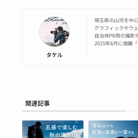
埼玉県の山河を中
グラフィックやウ
自治体PR用の撮影
2025年6月に個
タケル
関連記事