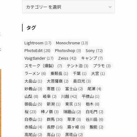
タグ
に
Lightroom
(17)
Monochrome
(13)
た
PhotoEdit
(28)
Photoshop
(3)
Sony
(72)
Voigtlander
(17)
Zeiss
(42)
キャンプ
(7)
スモーク（燻製）
(7)
テント泊
(3)
プラモ
(3)
ラーメン
(6)
乗鞍岳
(1)
千葉
(1)
大宮
(1)
大岳山
(1)
大菩薩嶺
(2)
奥日光
(3)
妙義山
(3)
寄居
(1)
富士山
(2)
尾瀬
(4)
山梨
(8)
岐阜
(2)
川越
(42)
平標山
(1)
御岳山
(5)
新潟
(1)
東京
(15)
栃木
(8)
桜
(23)
棒ノ嶺
(3)
瑞牆山
(2)
白毛門
(2)
白泰山
(1)
群馬
(30)
草津
(3)
谷川岳
(6)
赤城山
(4)
長野
(16)
霧ヶ峰
(6)
飯能
(2)
高尾山
(2)
高山
(1)
黒斑山
(2)