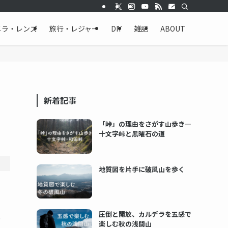
メラ・レンズ
旅行・レジャー
DIY
雑記
ABOUT
新着記事
「峠」の理由をさがす山歩き―
十文字峠と黒曜石の道
地質図を片手に破風山を歩く
圧倒と開放、カルデラを五感で
り
楽しむ秋の浅間山