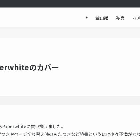
登山記
写真
カ
perwhiteのカバー
らPaperwhiteに買い換えました。
ギザつきやページ切り替え時のもたつきなど読書というには少々不満があ