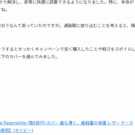
はすっかり解決し、非常に快適に読書できるようになりました。特に、本体が
すね。
使おうなんて思っていたのですが。通勤鞄に放り込むことを考えると、精
そうするとせっかくキャンペーンで安く購入したことや軽さをスポイル
以下のカバーを選んでみました。
) と Kindle Paperwhite (第6世代) カバー 最も薄く、最軽量の保護 レザー ケース
ion専用】(ネイビー)