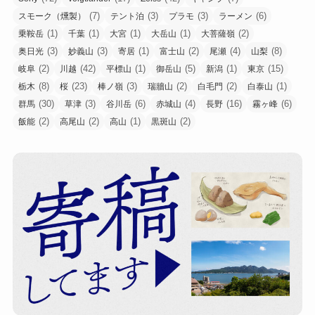
(7)
(3)
(3)
(6)
スモーク（燻製）
テント泊
プラモ
ラーメン
(1)
(1)
(1)
(1)
(2)
乗鞍岳
千葉
大宮
大岳山
大菩薩嶺
(3)
(3)
(1)
(2)
(4)
(8)
奥日光
妙義山
寄居
富士山
尾瀬
山梨
(2)
(42)
(1)
(5)
(1)
(15)
岐阜
川越
平標山
御岳山
新潟
東京
(8)
(23)
(3)
(2)
(2)
(1)
栃木
桜
棒ノ嶺
瑞牆山
白毛門
白泰山
(30)
(3)
(6)
(4)
(16)
(6)
群馬
草津
谷川岳
赤城山
長野
霧ヶ峰
(2)
(2)
(1)
(2)
飯能
高尾山
高山
黒斑山