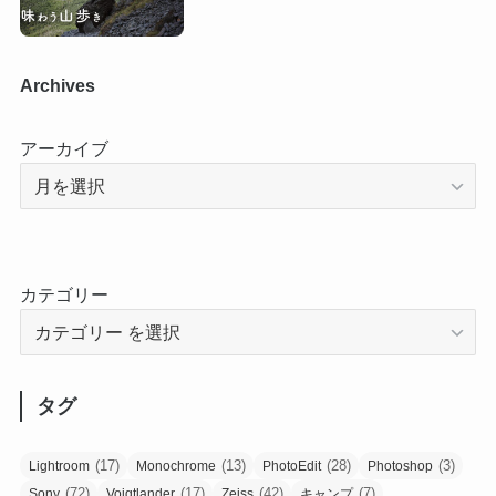
Archives
アーカイブ
カテゴリー
タグ
(17)
(13)
(28)
(3)
Lightroom
Monochrome
PhotoEdit
Photoshop
(72)
(17)
(42)
(7)
Sony
Voigtlander
Zeiss
キャンプ