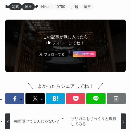
写真
神社
Nikon
D750
川越
埼玉
この記事が気に入ったら
フォローしてね！
Follow Me
よかったらシェアしてね！
ザリガニをじっくりと撮影
梅雨明けてるんじゃない？
してみる