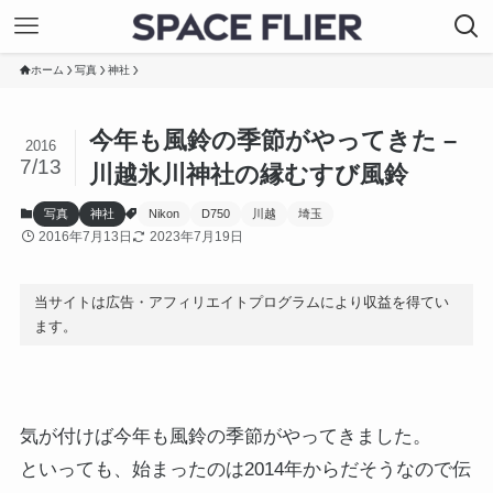
ホーム
写真
神社
今年も風鈴の季節がやってきた –
2016
7/13
川越氷川神社の縁むすび風鈴
写真
神社
Nikon
D750
川越
埼玉
2016年7月13日
2023年7月19日
当サイトは広告・アフィリエイトプログラムにより収益を得てい
ます。
気が付けば今年も風鈴の季節がやってきました。
といっても、始まったのは2014年からだそうなので伝