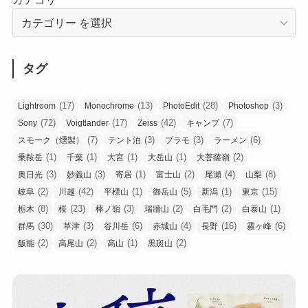
タグ
(17)
(13)
(28)
(3)
Lightroom
Monochrome
PhotoEdit
Photoshop
(72)
(17)
(42)
(7)
Sony
Voigtlander
Zeiss
キャンプ
(7)
(3)
(3)
(6)
スモーク（燻製）
テント泊
プラモ
ラーメン
(1)
(1)
(1)
(1)
(2)
乗鞍岳
千葉
大宮
大岳山
大菩薩嶺
(3)
(3)
(1)
(2)
(4)
(8)
奥日光
妙義山
寄居
富士山
尾瀬
山梨
(2)
(42)
(1)
(5)
(1)
(15)
岐阜
川越
平標山
御岳山
新潟
東京
(8)
(23)
(3)
(2)
(2)
(1)
栃木
桜
棒ノ嶺
瑞牆山
白毛門
白泰山
(30)
(3)
(6)
(4)
(16)
(6)
群馬
草津
谷川岳
赤城山
長野
霧ヶ峰
(2)
(2)
(1)
(2)
飯能
高尾山
高山
黒斑山