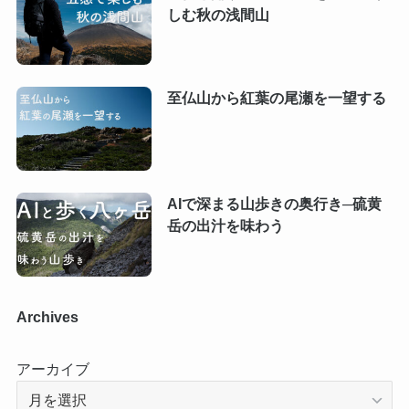
しむ秋の浅間山
至仏山から紅葉の尾瀬を一望する
AIで深まる山歩きの奥行き─硫黄
岳の出汁を味わう
Archives
アーカイブ