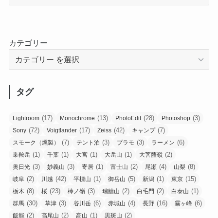
カテゴリー
タグ
(17)
(13)
(28)
(3)
Lightroom
Monochrome
PhotoEdit
Photoshop
(72)
(17)
(42)
(7)
Sony
Voigtlander
Zeiss
キャンプ
(7)
(3)
(3)
(6)
スモーク（燻製）
テント泊
プラモ
ラーメン
(1)
(1)
(1)
(1)
(2)
乗鞍岳
千葉
大宮
大岳山
大菩薩嶺
(3)
(3)
(1)
(2)
(4)
(8)
奥日光
妙義山
寄居
富士山
尾瀬
山梨
(2)
(42)
(1)
(5)
(1)
(15)
岐阜
川越
平標山
御岳山
新潟
東京
(8)
(23)
(3)
(2)
(2)
(1)
栃木
桜
棒ノ嶺
瑞牆山
白毛門
白泰山
(30)
(3)
(6)
(4)
(16)
(6)
群馬
草津
谷川岳
赤城山
長野
霧ヶ峰
(2)
(2)
(1)
(2)
飯能
高尾山
高山
黒斑山