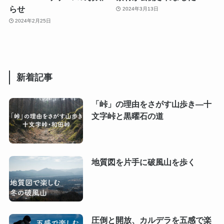
らせ
2024年3月13日
2024年2月25日
新着記事
「峠」の理由をさがす山歩き―十
文字峠と黒曜石の道
地質図を片手に破風山を歩く
圧倒と開放、カルデラを五感で楽