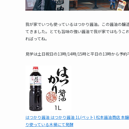
我が家でいつも使っているはつかり醤油。この醤油の醸
てきました。とても旨味の強い醤油で我が家ではもうこ
ればってね。
見学は土日祝日の13時/14時/15時と平日の13時から
はつかり醤油 はつかり醤油 1L(ペット) 松本醤油商店 本
り使っている木桶にて発酵