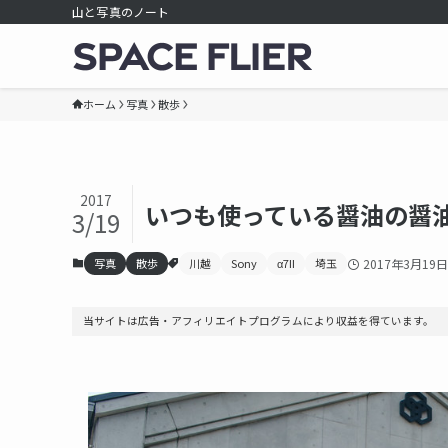
山と写真のノート
ホーム
写真
散歩
2017
いつも使っている醤油の醤
3/19
写真
散歩
川越
Sony
α7II
埼玉
2017年3月19日
当サイトは広告・アフィリエイトプログラムにより収益を得ています。