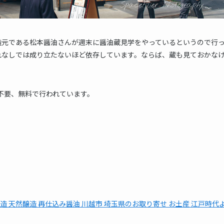
造元である松本醤油さんが週末に醤油蔵見学をやっているというので行
れなしでは成り立たないほど依存しています。ならば、蔵も見ておかな
予約不要、無料で行われています。
醸造 天然醸造 再仕込み醤油 川越市 埼玉県のお取り寄せ お土産 江戸時代