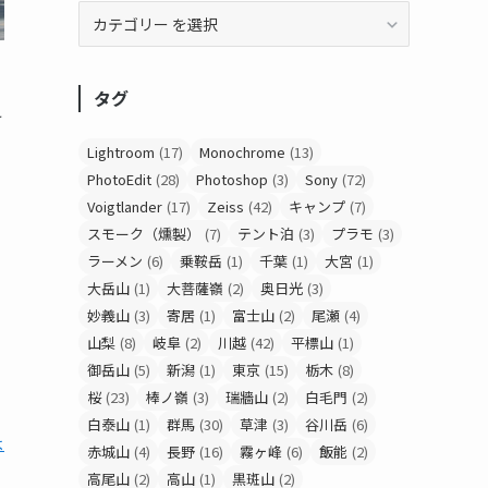
っ
タグ
け
Lightroom
(17)
Monochrome
(13)
PhotoEdit
(28)
Photoshop
(3)
Sony
(72)
Voigtlander
(17)
Zeiss
(42)
キャンプ
(7)
スモーク（燻製）
(7)
テント泊
(3)
プラモ
(3)
ラーメン
(6)
乗鞍岳
(1)
千葉
(1)
大宮
(1)
大岳山
(1)
大菩薩嶺
(2)
奥日光
(3)
妙義山
(3)
寄居
(1)
富士山
(2)
尾瀬
(4)
山梨
(8)
岐阜
(2)
川越
(42)
平標山
(1)
御岳山
(5)
新潟
(1)
東京
(15)
栃木
(8)
桜
(23)
棒ノ嶺
(3)
瑞牆山
(2)
白毛門
(2)
白泰山
(1)
群馬
(30)
草津
(3)
谷川岳
(6)
よ
赤城山
(4)
長野
(16)
霧ヶ峰
(6)
飯能
(2)
高尾山
(2)
高山
(1)
黒斑山
(2)