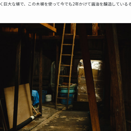
く巨大な桶で、この木桶を使って今でも2年かけて醤油を醸造している