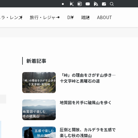
メラ・レンズ
旅行・レジャー
DIY
雑記
ABOUT
新着記事
「峠」の理由をさがす山歩き―
十文字峠と黒曜石の道
地質図を片手に破風山を歩く
圧倒と開放、カルデラを五感で
楽しむ秋の浅間山