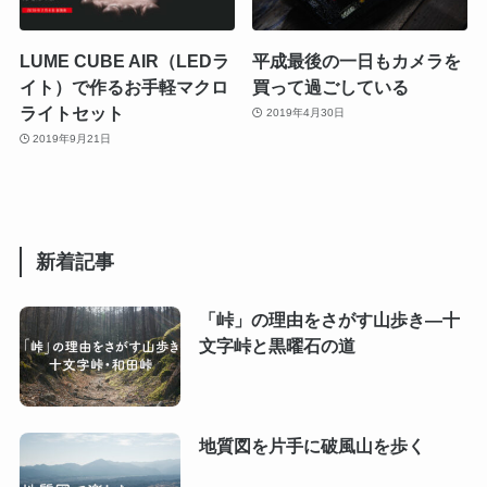
LUME CUBE AIR（LEDラ
平成最後の一日もカメラを
イト）で作るお手軽マクロ
買って過ごしている
ライトセット
2019年4月30日
2019年9月21日
新着記事
「峠」の理由をさがす山歩き―十
文字峠と黒曜石の道
地質図を片手に破風山を歩く