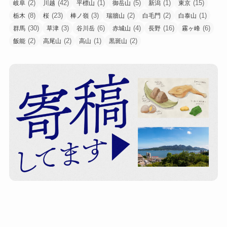
(2)
(42)
(1)
(5)
(1)
(15)
岐阜
川越
平標山
御岳山
新潟
東京
(8)
(23)
(3)
(2)
(2)
(1)
栃木
桜
棒ノ嶺
瑞牆山
白毛門
白泰山
(30)
(3)
(6)
(4)
(16)
(6)
群馬
草津
谷川岳
赤城山
長野
霧ヶ峰
(2)
(2)
(1)
(2)
飯能
高尾山
高山
黒斑山