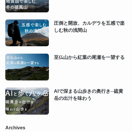
圧倒と開放、カルデラを五感で楽
しむ秋の浅間山
至仏山から紅葉の尾瀬を一望する
AIで深まる山歩きの奥行き─硫黄
岳の出汁を味わう
Archives