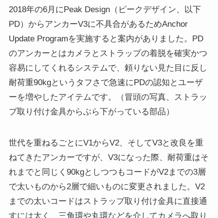
2018年の6月にPeak Design（ピークデザイン、以下
PD）からアンカーV3に不具合があるためAnchor
Update Programを実施すると案内がありました。PD
のアンカーとはカメラとストラップの着脱を確実かつ
容易にしてくれるシステムで、頼りない見た目に反し
耐荷重90kgというタフさで急速にPDの認知とユーザ
ーを増やしたアイテムです。（冒頭の写真、ストラッ
プ取り付け金具からぶら下がっている部品）
世代を重ねるごとにV1からV2、そしてV3と改良を重
ねてきたアンカーですが、V3になった際、耐荷重はそ
れまでと同じく90kgとしつつもコードがV2までの3層
で太いものから2層で細いものに変更されました。V2
までの太いコードはストラップ取り付け金具に直接通
すには太く、三角環や丸環などを介してカメラへ取り