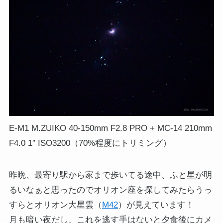
E-M1 M.ZUIKO 40-150mm F2.8 PRO + MC-14 210mm
F4.0 1″ ISO3200（70%程度にトリミング）
昨晩、最寄り駅から家まで歩いてる途中、ふと星が明
るいなぁと思ったのでオリオン座を探してみたらうっ
すらとオリオン大星雲（
M42
）が見えています！
月も暗い夜だし、これを逃す手はないと夕食後にカメ