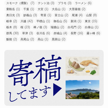
(7)
(3)
(3)
(6)
スモーク（燻製）
テント泊
プラモ
ラーメン
(1)
(1)
(1)
(1)
(2)
乗鞍岳
千葉
大宮
大岳山
大菩薩嶺
(3)
(3)
(1)
(2)
(4)
(8)
奥日光
妙義山
寄居
富士山
尾瀬
山梨
(2)
(42)
(1)
(5)
(1)
(15)
岐阜
川越
平標山
御岳山
新潟
東京
(8)
(23)
(3)
(2)
(2)
(1)
栃木
桜
棒ノ嶺
瑞牆山
白毛門
白泰山
(30)
(3)
(6)
(4)
(16)
(6)
群馬
草津
谷川岳
赤城山
長野
霧ヶ峰
(2)
(2)
(1)
(2)
飯能
高尾山
高山
黒斑山