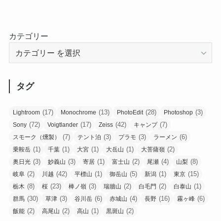
カテゴリー
タグ
(17)
(13)
(28)
(3)
Lightroom
Monochrome
PhotoEdit
Photoshop
(72)
(17)
(42)
(7)
Sony
Voigtlander
Zeiss
キャンプ
(7)
(3)
(3)
(6)
スモーク（燻製）
テント泊
プラモ
ラーメン
(1)
(1)
(1)
(1)
(2)
乗鞍岳
千葉
大宮
大岳山
大菩薩嶺
(3)
(3)
(1)
(2)
(4)
(8)
奥日光
妙義山
寄居
富士山
尾瀬
山梨
(2)
(42)
(1)
(5)
(1)
(15)
岐阜
川越
平標山
御岳山
新潟
東京
(8)
(23)
(3)
(2)
(2)
(1)
栃木
桜
棒ノ嶺
瑞牆山
白毛門
白泰山
(30)
(3)
(6)
(4)
(16)
(6)
群馬
草津
谷川岳
赤城山
長野
霧ヶ峰
(2)
(2)
(1)
(2)
飯能
高尾山
高山
黒斑山