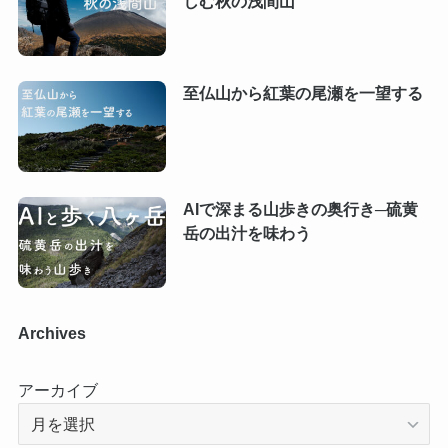
しむ秋の浅間山
至仏山から紅葉の尾瀬を一望する
AIで深まる山歩きの奥行き─硫黄
岳の出汁を味わう
Archives
アーカイブ