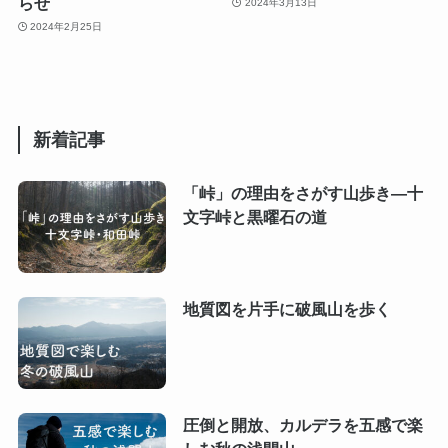
らせ
2024年3月13日
2024年2月25日
新着記事
「峠」の理由をさがす山歩き―十
文字峠と黒曜石の道
地質図を片手に破風山を歩く
圧倒と開放、カルデラを五感で楽