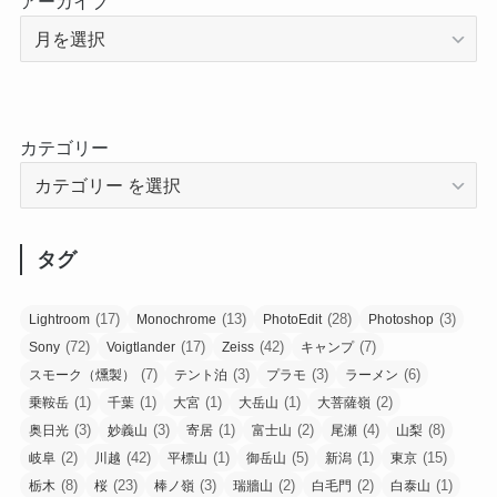
アーカイブ
カテゴリー
タグ
(17)
(13)
(28)
(3)
Lightroom
Monochrome
PhotoEdit
Photoshop
(72)
(17)
(42)
(7)
Sony
Voigtlander
Zeiss
キャンプ
(7)
(3)
(3)
(6)
スモーク（燻製）
テント泊
プラモ
ラーメン
(1)
(1)
(1)
(1)
(2)
乗鞍岳
千葉
大宮
大岳山
大菩薩嶺
(3)
(3)
(1)
(2)
(4)
(8)
奥日光
妙義山
寄居
富士山
尾瀬
山梨
(2)
(42)
(1)
(5)
(1)
(15)
岐阜
川越
平標山
御岳山
新潟
東京
(8)
(23)
(3)
(2)
(2)
(1)
栃木
桜
棒ノ嶺
瑞牆山
白毛門
白泰山