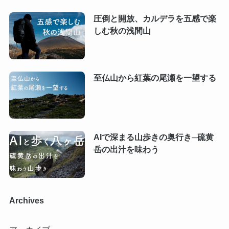
圧倒と開放、カルデラを五感で楽
しむ秋の浅間山
至仏山から紅葉の尾瀬を一望する
AIで深まる山歩きの奥行き─硫黄
岳の出汁を味わう
Archives