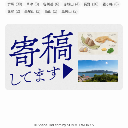
(30)
(3)
(6)
(4)
(16)
(6)
群馬
草津
谷川岳
赤城山
長野
霧ヶ峰
(2)
(2)
(1)
(2)
飯能
高尾山
高山
黒斑山
©
SpaceFlier.com by SUMMIT WORKS