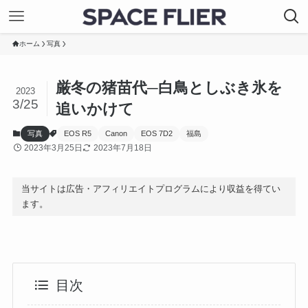
ホーム
写真
厳冬の猪苗代─白鳥としぶき氷を
2023
3/25
追いかけて
写真
EOS R5
Canon
EOS 7D2
福島
2023年3月25日
2023年7月18日
当サイトは広告・アフィリエイトプログラムにより収益を得てい
ます。
目次