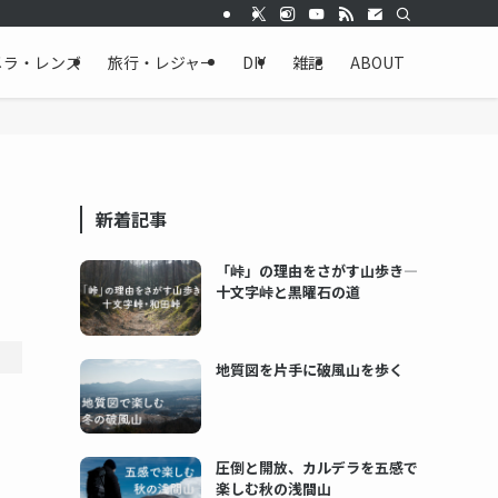
メラ・レンズ
旅行・レジャー
DIY
雑記
ABOUT
新着記事
「峠」の理由をさがす山歩き―
十文字峠と黒曜石の道
地質図を片手に破風山を歩く
圧倒と開放、カルデラを五感で
楽しむ秋の浅間山