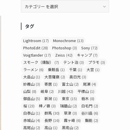
タグ
Lightroom
(17)
Monochrome
(13)
PhotoEdit
(28)
Photoshop
(3)
Sony
(72)
Voigtlander
(17)
Zeiss
(42)
キャンプ
(7)
スモーク（燻製）
(7)
テント泊
(3)
プラモ
(3)
ラーメン
(6)
乗鞍岳
(1)
千葉
(1)
大宮
(1)
大岳山
(1)
大菩薩嶺
(2)
奥日光
(3)
妙義山
(3)
寄居
(1)
富士山
(2)
尾瀬
(4)
山梨
(8)
岐阜
(2)
川越
(42)
平標山
(1)
御岳山
(5)
新潟
(1)
東京
(15)
栃木
(8)
桜
(23)
棒ノ嶺
(3)
瑞牆山
(2)
白毛門
(2)
白泰山
(1)
群馬
(30)
草津
(3)
谷川岳
(6)
赤城山
(4)
長野
(16)
霧ヶ峰
(6)
飯能
(2)
高尾山
(2)
高山
(1)
黒斑山
(2)