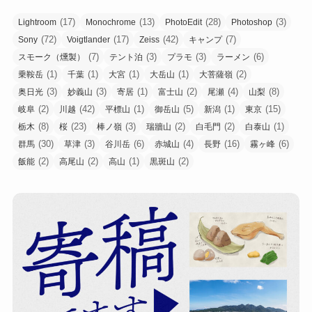
(17)
(13)
(28)
(3)
Lightroom
Monochrome
PhotoEdit
Photoshop
(72)
(17)
(42)
(7)
Sony
Voigtlander
Zeiss
キャンプ
(7)
(3)
(3)
(6)
スモーク（燻製）
テント泊
プラモ
ラーメン
(1)
(1)
(1)
(1)
(2)
乗鞍岳
千葉
大宮
大岳山
大菩薩嶺
(3)
(3)
(1)
(2)
(4)
(8)
奥日光
妙義山
寄居
富士山
尾瀬
山梨
(2)
(42)
(1)
(5)
(1)
(15)
岐阜
川越
平標山
御岳山
新潟
東京
(8)
(23)
(3)
(2)
(2)
(1)
栃木
桜
棒ノ嶺
瑞牆山
白毛門
白泰山
(30)
(3)
(6)
(4)
(16)
(6)
群馬
草津
谷川岳
赤城山
長野
霧ヶ峰
(2)
(2)
(1)
(2)
飯能
高尾山
高山
黒斑山