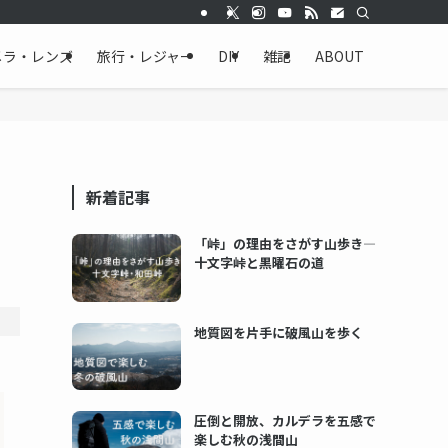
メラ・レンズ
旅行・レジャー
DIY
雑記
ABOUT
新着記事
「峠」の理由をさがす山歩き―
十文字峠と黒曜石の道
地質図を片手に破風山を歩く
圧倒と開放、カルデラを五感で
楽しむ秋の浅間山