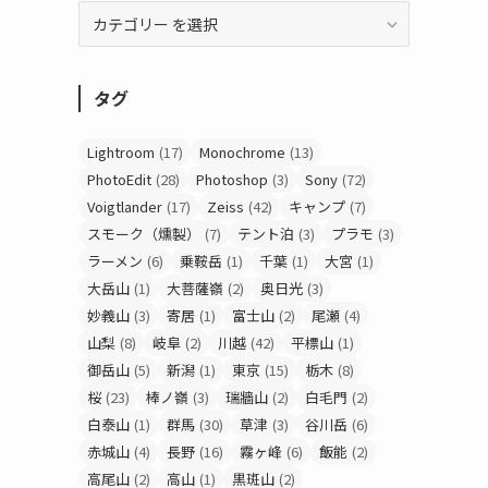
タグ
Lightroom
(17)
Monochrome
(13)
PhotoEdit
(28)
Photoshop
(3)
Sony
(72)
Voigtlander
(17)
Zeiss
(42)
キャンプ
(7)
スモーク（燻製）
(7)
テント泊
(3)
プラモ
(3)
ラーメン
(6)
乗鞍岳
(1)
千葉
(1)
大宮
(1)
大岳山
(1)
大菩薩嶺
(2)
奥日光
(3)
妙義山
(3)
寄居
(1)
富士山
(2)
尾瀬
(4)
山梨
(8)
岐阜
(2)
川越
(42)
平標山
(1)
御岳山
(5)
新潟
(1)
東京
(15)
栃木
(8)
桜
(23)
棒ノ嶺
(3)
瑞牆山
(2)
白毛門
(2)
白泰山
(1)
群馬
(30)
草津
(3)
谷川岳
(6)
赤城山
(4)
長野
(16)
霧ヶ峰
(6)
飯能
(2)
高尾山
(2)
高山
(1)
黒斑山
(2)