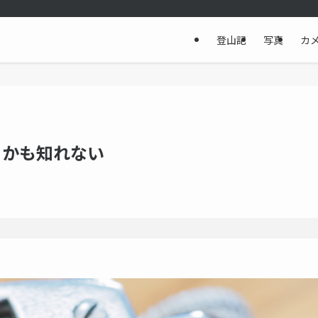
登山記
写真
カ
るかも知れない