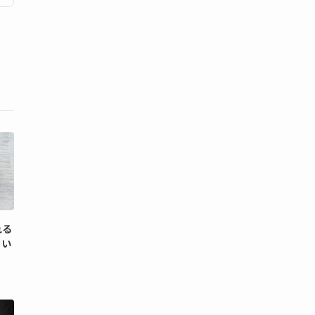
れる
とい