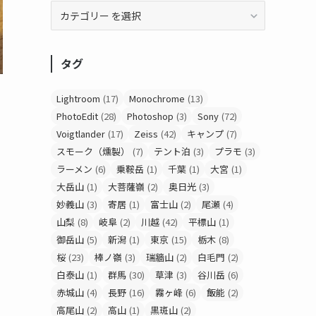
タグ
Lightroom
(17)
Monochrome
(13)
PhotoEdit
(28)
Photoshop
(3)
Sony
(72)
Voigtlander
(17)
Zeiss
(42)
キャンプ
(7)
スモーク（燻製）
(7)
テント泊
(3)
プラモ
(3)
ラーメン
(6)
乗鞍岳
(1)
千葉
(1)
大宮
(1)
大岳山
(1)
大菩薩嶺
(2)
奥日光
(3)
妙義山
(3)
寄居
(1)
富士山
(2)
尾瀬
(4)
山梨
(8)
岐阜
(2)
川越
(42)
平標山
(1)
御岳山
(5)
新潟
(1)
東京
(15)
栃木
(8)
桜
(23)
棒ノ嶺
(3)
瑞牆山
(2)
白毛門
(2)
白泰山
(1)
群馬
(30)
草津
(3)
谷川岳
(6)
赤城山
(4)
長野
(16)
霧ヶ峰
(6)
飯能
(2)
高尾山
(2)
高山
(1)
黒斑山
(2)