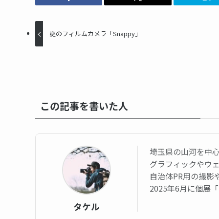
謎のフィルムカメラ「Snappy」
この記事を書いた人
埼玉県の山河を中
グラフィックやウ
自治体PR用の撮影
2025年6月に個
タケル