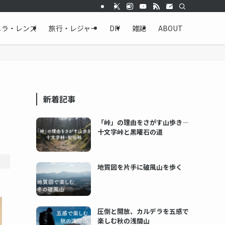
メラ・レンズ
旅行・レジャー
DIY
雑記
ABOUT
新着記事
「峠」の理由をさがす山歩き―
十文字峠と黒曜石の道
地質図を片手に破風山を歩く
圧倒と開放、カルデラを五感で
楽しむ秋の浅間山