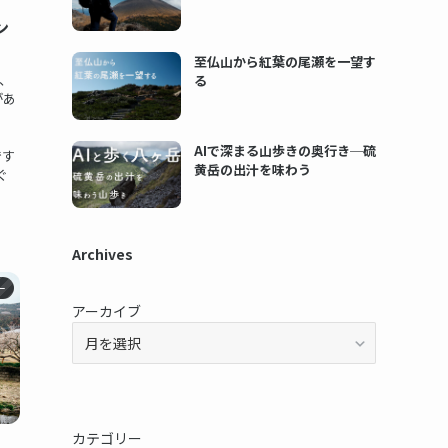
ン
至仏山から紅葉の尾瀬を一望す
、
る
があ
AIで深まる山歩きの奥行き─硫
です
黄岳の出汁を味わう
ぐ
Archives
ー
アーカイブ
カテゴリー