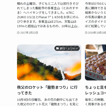
晴れの土曜日、子どもと二人で以前行きそび
今年はD750
れてしまった飯能市の多峯主山（とおのすや
真に期待でき
ま）へハイキングをしてきました。α7IIに
結果からいうと
ZUIKO 3.5/21とPlanar T* 1.4/50をお供にのん
の写真は撮れま
びり歩きます。多峯主山は271m、天覧山は
イズのダイナ
197mと超低山ではあるものの、10年以上山...
ほど紅葉していな
2017年1月22日
2016年10月18
旅行・レジャー
秩父のロケット「龍勢まつり」に行
ちょっと足
ってきた
レッシュコ
10月9日の日曜日。 あの花の劇中にも出てき
毎年この時期
た秩父のロケット花火「龍勢まつり」を見に
く用事があるの