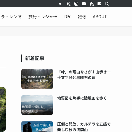
メラ・レンズ
旅行・レジャー
DIY
雑記
ABOUT
新着記事
「峠」の理由をさがす山歩き―
十文字峠と黒曜石の道
ー
地質図を片手に破風山を歩く
圧倒と開放、カルデラを五感で
楽しむ秋の浅間山