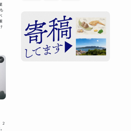
葉
も
べ
厳
け
ー
、2
ぞ。