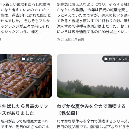
という新しい武器もあるし紅葉写
朝晩急に冷え込むようになり、そろそろ紅
るかなと考えていたのですが…
かなという季節。 今年は日光の紅葉を楽し
惨敗。過去2年に訪れた際ほど
うと考えていたのですが、週末の状況を調
せんでした。 そもそもフルサ
てみると戦場ヶ原はすでに終わりかけ、華
ミックレンジが云々の前にそれ
滝を含めて中禅寺湖周辺はまだまだ。おま
かったという。 榛名...
にいろは坂を通過するのに90分以上とい...
日
2016年10月16日
旅行・レジャー
旅行・レジャ
を伸ばしたら最高のリフ
わずかな夏休みを全力で満喫する
ースがありました
【秩父編】
、所用があって相模原方面へ行
わずかな夏休みを全力で満喫するシリーズ
ですが、先日OKPさんのこん
日目の秩父編です。前2編は以下よりどう