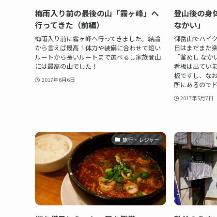
梅雨入り前の最後の山「霧ヶ峰」へ
登山後の身
行ってきた（前編）
なかい」
梅雨入り前に霧ヶ峰へ行ってきました。結論
御岳山でハイ
から言えば最高！体力や装備に合わせて短い
日はまだまだ
ルートから長いルートまで選べるし家族登山
「釜めし なか
には最高の山でした！
看板は出てい
板ですし、な
2017年6月6日
所にあるのでド
2017年5月7日
旅行・レジャー