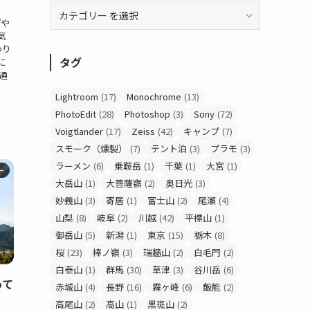
プや
気
つり
タグ
に
通
Lightroom
(17)
Monochrome
(13)
PhotoEdit
(28)
Photoshop
(3)
Sony
(72)
Voigtlander
(17)
Zeiss
(42)
キャンプ
(7)
スモーク（燻製）
(7)
テント泊
(3)
プラモ
(3)
ラーメン
(6)
乗鞍岳
(1)
千葉
(1)
大宮
(1)
ー
大岳山
(1)
大菩薩嶺
(2)
奥日光
(3)
妙義山
(3)
寄居
(1)
富士山
(2)
尾瀬
(4)
山梨
(8)
岐阜
(2)
川越
(42)
平標山
(1)
御岳山
(5)
新潟
(1)
東京
(15)
栃木
(8)
桜
(23)
棒ノ嶺
(3)
瑞牆山
(2)
白毛門
(2)
白泰山
(1)
群馬
(30)
草津
(3)
谷川岳
(6)
って
赤城山
(4)
長野
(16)
霧ヶ峰
(6)
飯能
(2)
高尾山
(2)
高山
(1)
黒斑山
(2)