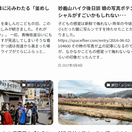
体に沁みわたる「釜めし
妙義山ハイク後日談 娘の写真ポテ
シャルがすごいかもしれない･･･
クを楽しんだこどもの日、この
子どもの感覚は新鮮で侮れない 昨年の今頃
楽しみが続きました。それが
小1だった娘に写ルンですを持たせたこと
い」。 一応、青梅街道沿いにも
りました。
ますが見逃してしまいそうな看
https://spaceflier.com/entry/2016-06-02-
おかつ店は街道から奥まった場
104600 その時の写真が上の記事になるの
ライブがてらにふらっと...
が、なかなかこどもの感覚って侮れないな
らいの印象だったんです...
2017年5月4日
旅行・レジャー
旅行・レジャ