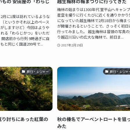
いもの 安田屋の「わらじ
越生梅林の梅まつりに行ってきた
梅林の始まりは1300年代 堂平山へキャン
星空を撮りに行くたびに近くを通りかかり
2月に1度は訪れているような
になっていた越生梅林で2月18日から梅ま
。（というかそれ以上のペース
が開催されるということで、さっそく初日
気がしますけど）今回はようや
行ってみました。 越生梅林は冒頭の写真の
られる「わらじかつ」をいただ
り越辺川沿いの広大な梅林で、前日ま...
 開店前から行列 9時過ぎに自
と同じく国道299号で...
2017年2月19日
旅行・レジャー
旅行・レジャ
返り討ちにあった紅葉の
秋の榛名でアーベントロートを狙
みた