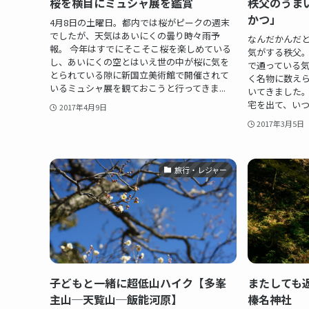
桜を横目にミュシャ展を鑑賞
秩父のうま
かつ」
4月8日の土曜日。都内では桜がピークの週末
でしたが、天気はあいにくの曇り時々雨予
なんだかんだと
報。 今年はすでにそこそこ桜を楽しめている
気がする秩父
し、あいにくの空とはいえ世の中が桜に気を
で通っている
とられている隙に新国立美術館で開催されて
く名物に数え
いるミュシャ展を観ておこうと行ってきま...
いてきました。
宅を出て、いつも
2017年4月9日
2017年3月5日
旅行・レジャー
子どもと一緒に超低山ハイク【多峯
またしても
主山─天覧山─飯能河原】
榛名神社