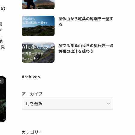
霧の
至仏山から紅葉の尾瀬を一望す
最
る
で
し
池
AIで深まる山歩きの奥行き─硫
を見
黄岳の出汁を味わう
Archives
真
アーカイブ
カテゴリー