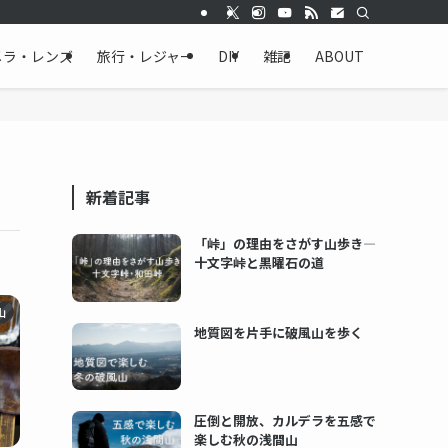
メラ・レンズ
旅行・レジャー
DIY
雑記
ABOUT
新着記事
「峠」の理由をさがす山歩き―
十文字峠と黒曜石の道
山
地質図を片手に破風山を歩く
圧倒と開放、カルデラを五感で
楽しむ秋の浅間山