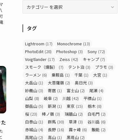
マ
八
町
滝
タグ
Lightroom
(17)
Monochrome
(13)
PhotoEdit
(28)
Photoshop
(3)
Sony
(72)
Voigtlander
(17)
Zeiss
(42)
キャンプ
(7)
スモーク（燻製）
(7)
テント泊
(3)
プラモ
(3)
真
ラーメン
(6)
乗鞍岳
(1)
千葉
(1)
大宮
(1)
大岳山
(1)
大菩薩嶺
(2)
奥日光
(3)
妙義山
(3)
寄居
(1)
富士山
(2)
尾瀬
(4)
山梨
(8)
岐阜
(2)
川越
(42)
平標山
(1)
御岳山
(5)
新潟
(1)
東京
(15)
栃木
(8)
桜
(23)
棒ノ嶺
(3)
瑞牆山
(2)
白毛門
(2)
きた
白泰山
(1)
群馬
(30)
草津
(3)
谷川岳
(6)
赤城山
(4)
長野
(16)
霧ヶ峰
(6)
飯能
(2)
た
と
高尾山
(2)
高山
(1)
黒斑山
(2)