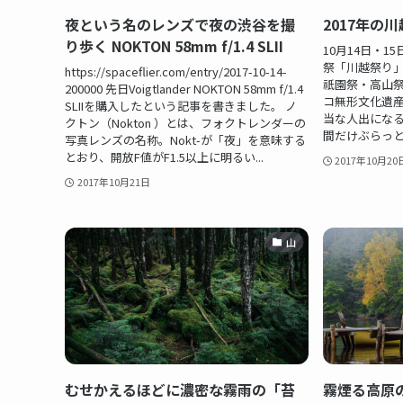
夜という名のレンズで夜の渋谷を撮
2017年の
り歩く NOKTON 58mm f/1.4 SLII
10月14日・
祭「川越祭り
https://spaceflier.com/entry/2017-10-14-
祇園祭・高山
200000 先日Voigtlander NOKTON 58mm f/1.4
コ無形文化遺
SLIIを購入したという記事を書きました。 ノ
当な人出になる
クトン（Nokton ）とは、フォクトレンダーの
間だけぶらっと
写真レンズの名称。Nokt-が「夜」を意味する
とおり、開放F値がF1.5以上に明るい...
2017年10月20
2017年10月21日
山
むせかえるほどに濃密な霧雨の「苔
霧煙る高原