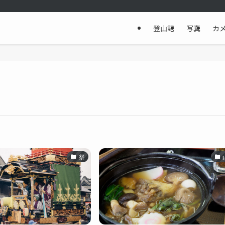
登山記
写真
カ
祭