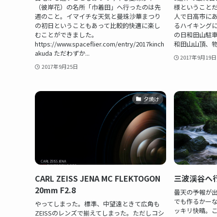
（彼岸花）の名所「巾着田」へ行ったのは先
様ということだ
週のこと。イマイチな天気と曼珠沙華まつり
人で日高市に
の初日ということもあって比較的快適に楽し
るハイキングに
むことができました。
の日和田山駐
https://www.spaceflier.com/entry/2017kinch
和田山山頂、物
akuda ただわずか...
2017年9月19日
2017年9月25日
夕焼け
CARL ZEISS JENA MC FLEKTOGON
三波渓谷へ
20mm F2.8
曇天の予報が
でも作るかー
やってしまった。標準、中望遠ときて広角も
ッキリ快晴。
ZEISSのレンズで揃えてしまった。ただしコシ