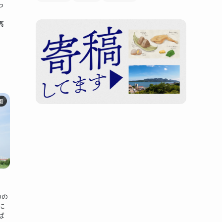
っ
。
高
園
のの
に
ば