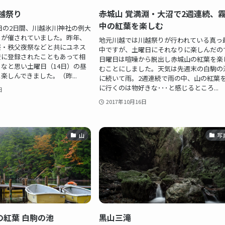
川越祭り
赤城山 覚満淵・大沼で2週連続、
中の紅葉を楽しむ
15日の2日間、川越氷川神社の例大
」が催されていました。昨年、
地元川越では川越祭りが行われている真っ
祭・秩父夜祭などと共にユネス
中ですが、土曜日にそれなりに楽しんだの
産に登録されたこともあって相
日曜日は喧噪から脱出し赤城山の紅葉を楽
なと思い土曜日（14日）の昼
むことにしました。天気は先週末の白駒の
楽しんできました。（昨...
に続いて雨。2週連続で雨の中、山の紅葉
に行くのは物好きな･･･と感じるところ...
日
2017年10月16日
山
写
の紅葉 白駒の池
黒山三滝