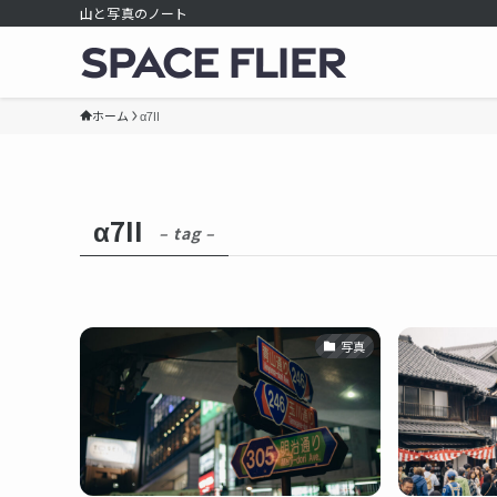
山と写真のノート
ホーム
α7II
α7II
– tag –
写真