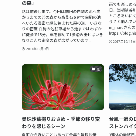
の森」
雨でも楽しめる
日、当初は谷
話は前後します。今回は前回の白駒の池へ向
ところあいに
かうまでの苔の森から高見石を経て白駒の池
う？と悩んでい
へいたる濃密な緑に包まれた森の道。 いきな
m_maruさ
りの密度 白駒の池駐車場から池まではわずか
https://blog.hi
に徒歩で15分。車を停めて1歩踏み出せばいき
なりこんな密度の森が広がっています...
2017年10月8日
2017年10月9日
花
曼珠沙華撮りおさめ – 季節の移り変
台風一過の
わりを感じるシーン
ストンハイ
自宅から近いこともあって今年も曼珠沙華
3連休の最終日