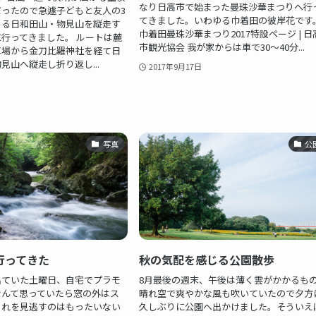
なり日高市で始まった曼珠沙華まつりへ行
ったので急遽子どもと友人の3
てきました。いわゆる巾着田の彼岸花です
ある日和田山・物見山を縦走す
巾着田曼珠沙華まつり2017特設ページ | 日
行ってきました。 ルートは麓
市観光協会 我が家からは車で30〜40分...
車場から金刀比羅神社を経て日
見山へ縦走し折り返し...
2017年9月17日
写真
公
行ってきた
秋の気配を感じる公園散歩
出ていた土曜日、自宅でプラモ
8月最後の週末、午後は薄く雲がかかるも
なんて思っていたら窓の外はス
晴れ空で爽やかな風も吹いていたので夕方
これを見逃すのはもったいない
久しぶりに公園へ出かけました。そういえ