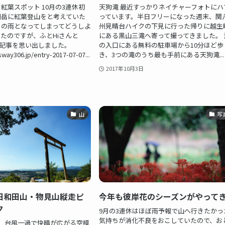
紅葉スポット 10月の3連休初
天狗滝 最近すっかりネイチャーフォトにハ
川岳に紅葉登山をと考えていた
っています。半日フリーになった週末、関
くの雨となってしまってどうしよ
州見晴台ハイクの下見に行った帰りに越生
たのですが、ふとHiさんと
にある黒山三滝へ寄って撮ってきました。 
んの記事を思い出しました。
の入口にある無料の駐車場から10分ほど歩
sway306.jp/entry-2017-07-07...
き、3つの滝のうち最も手前にある天狗滝...
2017年10月3日
山
写
日和田山・物見山縦走ピ
今年も彼岸花のシーズンがやって
ク
9月の3連休はほぼ雨予報で山へ行きたかっ
気持ちが消化不良をおこしていたので、お
、台風一過で快晴が広がる空模