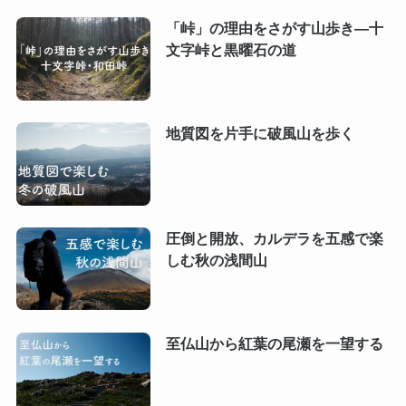
「峠」の理由をさがす山歩き―十
文字峠と黒曜石の道
地質図を片手に破風山を歩く
圧倒と開放、カルデラを五感で楽
しむ秋の浅間山
至仏山から紅葉の尾瀬を一望する