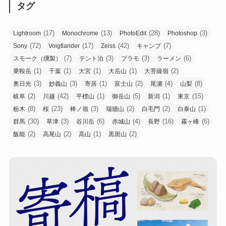
タグ
(17)
(13)
(28)
(3)
Lightroom
Monochrome
PhotoEdit
Photoshop
(72)
(17)
(42)
(7)
Sony
Voigtlander
Zeiss
キャンプ
(7)
(3)
(3)
(6)
スモーク（燻製）
テント泊
プラモ
ラーメン
(1)
(1)
(1)
(1)
(2)
乗鞍岳
千葉
大宮
大岳山
大菩薩嶺
(3)
(3)
(1)
(2)
(4)
(8)
奥日光
妙義山
寄居
富士山
尾瀬
山梨
(2)
(42)
(1)
(5)
(1)
(15)
岐阜
川越
平標山
御岳山
新潟
東京
(8)
(23)
(3)
(2)
(2)
(1)
栃木
桜
棒ノ嶺
瑞牆山
白毛門
白泰山
(30)
(3)
(6)
(4)
(16)
(6)
群馬
草津
谷川岳
赤城山
長野
霧ヶ峰
(2)
(2)
(1)
(2)
飯能
高尾山
高山
黒斑山